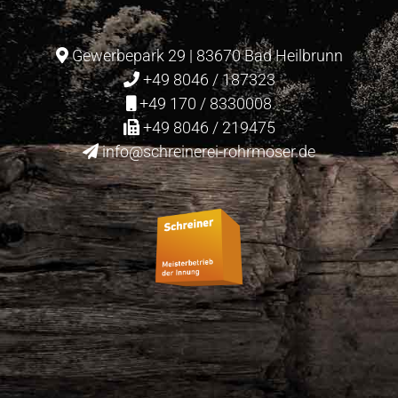
Gewerbepark 29 | 83670 Bad Heilbrunn
+49 8046 / 187323
+49 170 / 8330008
+49 8046 / 219475
info@schreinerei-rohrmoser.de